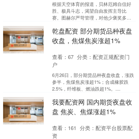
根据天空体育的报道，贝林厄姆自信好
胜、极具斗志，渴望自由发挥主导比
赛。图赫尔严苛管理，对他少褒奖多打
压，要求他贴合团队体系，甚至曾雪藏
乾盘配资 部分期货品种夜盘
他施压。二人理念冲突却彼此....
收盘，焦煤焦炭涨超1%
查看：
67
分类：
配资正规配资门
户
6月26日，部分期货品种夜盘收盘，涨跌
参半，焦煤焦炭涨超1%；合成橡胶跌
2.5%，纤维板、燃油跌超1%。....
我要配资网 国内期货夜盘收
盘 焦炭、焦煤涨超1%
查看：
161
分类：
配资平台股票配
资