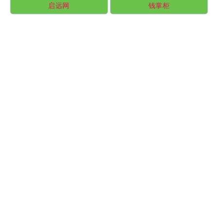
启远网
钱掌柜
恒盛优配
智策管家
全部话题标签
关注 海通富配资