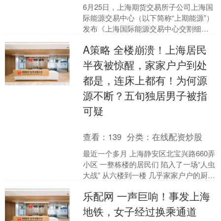
6月25日，上海期货交易所子公司上海国
际能源交易中心（以下简称“上期能源”）
发布《上海国际能源交易中心交割细则
（修订版）》，正式在20号胶期货品种
A策略 全楼崩溃！上海居民
上推出跨境交割....
半夜被惊醒，家家户户到处
都是，连床上都有！为何源
源不断？五旬独居男子被指
可疑
查看：
139
分类：
在线配资炒股
最近一个多月 上海静安区北宝兴路660弄
小区 一整栋楼的居民们 陷入了一场“人虫
大战” 从六楼到一楼 几乎家家户户的厨
房、卧室甚至床上 都出现了蟑螂的身影
乐配网 一声巨响！事发上海
夜里....
地铁，女子经过换乘通道