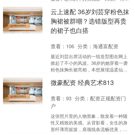
是在写字楼上班，选鞋真的很让人纠
云上速配 36岁刘芸穿粉色抹
结。普通的帆布鞋、板鞋好....
胸裙被群嘲？选错版型再贵
的裙子也白搭
查看：
106
分类：
海通富配资
最近刘芸出席活动的一组造型图在网上
掀起了不小的风波。36岁的她穿着一袭
粉色抹胸长裙亮相，本想展现温柔仙女
感，没想到却引来网友集体吐槽，“丑出
微豪配资 经典艺术813
新高度”。这件事说到....
查看：
93
分类：
配资正规配资门
户
这张照片里的人物形象，散发着一种随
性又精致的美感。从背影看，女生的身
形纤薄而挺拔，肩颈线条流畅优美，脊