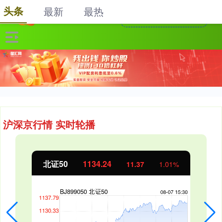
头条
最新
最热
沪深京行情 实时轮播
北证50
1134.24
11.37
1.01%