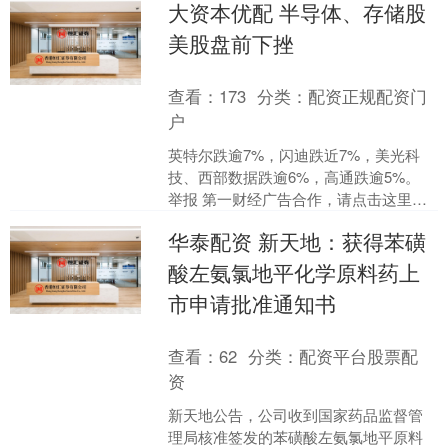
大资本优配 半导体、存储股
第一财经广告合作，....
美股盘前下挫
查看：
173
分类：
配资正规配资门
户
英特尔跌逾7%，闪迪跌近7%，美光科
技、西部数据跌逾6%，高通跌逾5%。
举报 第一财经广告合作，请点击这里此
内容为第一财经原创，著作权归第一财
华泰配资 新天地：获得苯磺
经所有。未经第一....
酸左氨氯地平化学原料药上
市申请批准通知书
查看：
62
分类：
配资平台股票配
资
新天地公告，公司收到国家药品监督管
理局核准签发的苯磺酸左氨氯地平原料