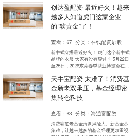
柱沟若隐若现，展现出一种健康又轻盈
创达盈配资 最近好火！越来
的体态。她的头发随意地挽....
越多人知道虎门这家企业
的“软黄金”了！
查看：
67
分类：
在线配资炒股
新中式穿搭最近好火！ 虎门这个新中式
品牌的衣服 大家有没有穿过？ 5月22日
至25日，2026东莞春季茶业博览会在广
东现代国际展览中心3号馆举行。其中，
天牛宝配资 太难了！消费基
虎门本土....
金新老双承压，基金经理密
集转仓科技
查看：
63
分类：
海通富配资
消费赛道老基金清盘风险大、新基金募
集难，让越来越多的基金经理更加重视