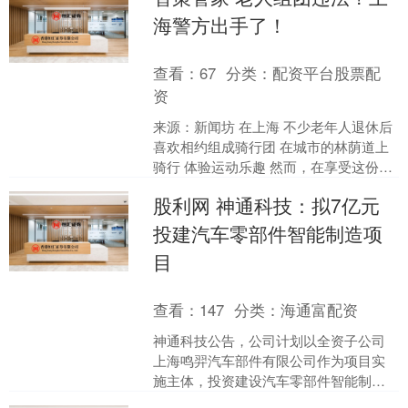
海警方出手了！
查看：
67
分类：
配资平台股票配
资
来源：新闻坊 在上海 不少老年人退休后
喜欢相约组成骑行团 在城市的林荫道上
骑行 体验运动乐趣 然而，在享受这份惬
意的同时 也要注意交通安全 最近，闵行
股利网 神通科技：拟7亿元
公安分局....
投建汽车零部件智能制造项
目
查看：
147
分类：
海通富配资
神通科技公告，公司计划以全资子公司
上海鸣羿汽车部件有限公司作为项目实
施主体，投资建设汽车零部件智能制造
项目，项目总投资额预计为7亿元。 举报