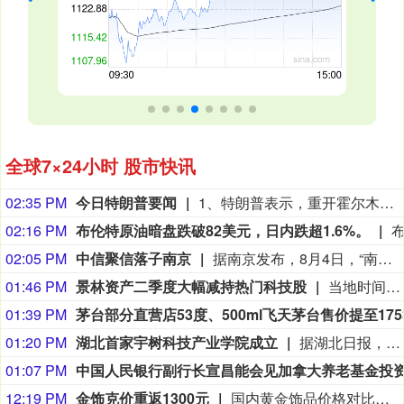
全球7×24小时 股市快讯
02:35 PM
今日特朗普要闻
1、特朗普表示，重开霍尔木兹海峡的谈判正在推进，尽管伊朗议员正在考虑对与美国和以色列相关的船只实施限制。 2、特朗普：（关于人工智能）这可能比石油还要重要。谁赢得人工智能，谁就赢得一切。就是如此重要。人工智能比互联网大很多倍。 3、报道称，美国总统特朗普近日在一次私下会晤中表示，他希望副总统万斯能够赢得2028年总统大选。 4、美国总统特朗普当地时间8月7日宣布，联邦政府将向多个关键矿产和电池项目投资30亿美元，旨在增加美国国内产量，并以此推动国家安全与产业政策。 5、美国总统特朗普6日否认他对国防部长赫格塞思不满，称对赫格塞思所做的工作“非常满意”。 6、白宫本周致信库克称，特朗普“正在考虑”解除其职务，并要求她在三周内回应有关抵押贷款欺诈的指控。 7、特朗普媒体集团退出与Crypto.com的两项交易。 8、当地时间8月6日，有记者在采访美国总统特朗普时提出，如果民主党人在中期选举后控制国会众议院，可能会再次试图弹劾他，特朗普表示，“很多人说我是有史以来最伟大的总统之一”。
02:16 PM
布伦特原油暗盘跌破82美元，日内跌超1.6%。
02:05 PM
中信聚信落子南京
据南京发布，8月4日，“南京聚信天晟股权投资合伙企业（有限合伙）”正式落地紫金山国际科创基金街区。基金规模10.01亿元，管理人为中信聚信（北京）资本管理有限公司，其向上穿透的实际控制人为中信集团，管理人整体管理规模超百亿元。该基金在2026紫金山创投大会上签约启动组建，将重点投向新一代信息技术、高端装备、新材料、新能源、生物医药及新消费等领域，为南京科创产业注入新的资本动能。
01:46 PM
景林资产二季度大幅减持热门科技股
当地时间8月7日，知名千亿级私募景林资产披露2026年二季度末最新美股持仓（13F）。二季度，景林资产清仓英伟达、META等热门科技股，大幅减持英特尔、网易、谷歌等标的；景林资产在二季度末的美股持仓市值从38.8亿美元大幅下降至21.9亿美元，降幅达43%。在大幅收缩多只原有持仓的同时，景林资产也对部分半导体产业链公司进行了布局，包括近期业绩超预期的美国光模块制造商AAOI（应用光电）。
01:39 PM
01:20 PM
湖北首家宇树科技产业学院成立
据湖北日报，8月7日，湖北省首家宇树科技产业学院在长江工程职业技术学院成立。据悉，“宇树科技产业学院”由宇树科技股份有限公司与长江工程职业技术学院共建，实行“企业专家任院长、校内教授任执行副院长”双院长制管理架构，聚焦机器人调试、运维、技术支持等市场紧缺岗位，精准培育紧缺人才。
01:07 PM
12:19 PM
金饰克价重返1300元
国内黄金饰品价格对比显示，国内多家品牌足金饰品价格重返1300元，其中周生生足金饰品报1315元/克，周大福报价1308元/克，老庙黄金报价1310元/克。