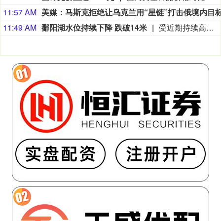
11:57 AM
11:49 AM
鄱阳湖水位持续下降 跌破14米
受近期持续高温天气影响，我国最大淡水湖鄱阳湖水位快速下降。截至8月8日8时，鄱阳湖标志性水文站星子站水位下降至13.97米，较昨日下降0.13米，鄱阳湖湖口站水位下降至13.84米，湖区两岸退水痕迹明显。（央视新闻）