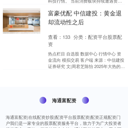
科技行情。 当前消费板块持续遭遇资金
避险出逃，消费类基金募资不易、存量
富豪优配 中信建投：黄金退
产品清盘风险攀升，为稳....
却流动性之后
查看：
133
分类：
配资平台股票配
资
热点栏目 自选股 数据中心 行情中心 资
金流向 模拟交易 客户端 来源：中信建投
证券研究 文|周君芝陈怡 2025年大热的黄
金，2026年因为美伊冲突走向 “沉....
海通富配资
海通富配资|在线配资炒股|配资平台股票配资|配资正规配资门
户我们是一家专业的股票配资服务平台，致力于为广大投资者