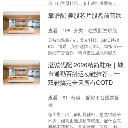
药《化学原料药上市申请批准通知
书》，该药是临床常用的长效降压药
靠谱配 美股芯片股盘前普跌
物，可温和调节血压、缓解心绞痛....
查看：
198
分类：
在线配资炒股
英特尔跌超7%，美光科技、AMD跌超
6%，博通、英伟达跌近3%。 举报 第一
财经广告合作，请点击这里此内容为第
一财经原创，著作权归第一财经所有。
溢诚优配 2026精简鞋柜｜城
未经第一财经书面....
市通勤百搭运动鞋推荐，一
双鞋搞定全天所有OOTD
查看：
61
分类：
配资平台股票配
资
每天早上出门前盯着鞋柜，总觉得鞋子
不少，但真正能抓起来就走、配什么衣
服都不违和的，其实就那一两双。 特别