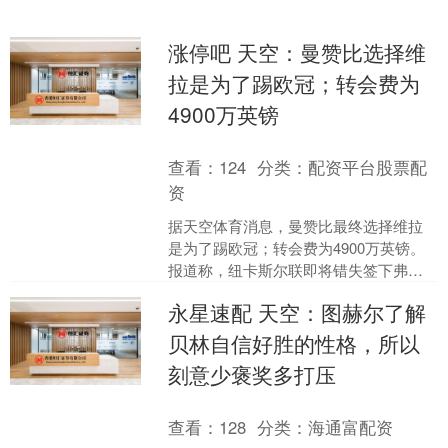
涨停吧 天空：曼赞比选择维
拉是为了踢欧冠；转会费为
4900万英镑
查看：
124
分类：
配资平台股票配
资
据天空体育消息，曼赞比最终选择维拉
是为了踢欧冠；转会费为4900万英镑。
报道称，纽卡斯尔联即将错失签下弗赖
堡中场曼赞比的机会，阿斯顿维拉有望
永星速配 天空：图赫尔了解
在这场球员争夺战中....
贝林自信好胜的性格，所以
刻意少褒奖多打压
查看：
128
分类：
海通富配资