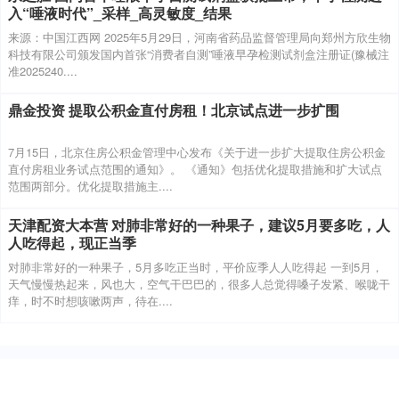
入“唾液时代”_采样_高灵敏度_结果
来源：中国江西网 2025年5月29日，河南省药品监督管理局向郑州方欣生物
科技有限公司颁发国内首张“消费者自测”唾液早孕检测试剂盒注册证(豫械注
准2025240....
鼎金投资 提取公积金直付房租！北京试点进一步扩围
7月15日，北京住房公积金管理中心发布《关于进一步扩大提取住房公积金
直付房租业务试点范围的通知》。 《通知》包括优化提取措施和扩大试点
范围两部分。优化提取措施主....
天津配资大本营 对肺非常好的一种果子，建议5月要多吃，人
人吃得起，现正当季
对肺非常好的一种果子，5月多吃正当时，平价应季人人吃得起 一到5月，
天气慢慢热起来，风也大，空气干巴巴的，很多人总觉得嗓子发紧、喉咙干
痒，时不时想咳嗽两声，待在....