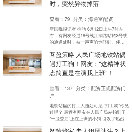
时，突然异物掉落
查看：
79
分类：
海通富配资
新民晚报记者 徐驰 6月12日上午7时左
右，有网友经过18号线江浦路站转8号线
的通道处时，被一声声响惊吓到。伴随
着声响，通道顶部一层墙皮脱落。 事发
互盈策略 人民广场地铁站偶
后，地铁工作....
遇打工狗！网友：“这精神状
态简直是在演我上班”！
查看：
137
分类：
配资正规配资门
户
地铁站里的打工人随处可见 “打工狗”你见
过吗？ 最近有网友在人民广场站拍到了
“一脸委屈”正在上班的小狗 引发了热烈讨
论 视频中的这只拉布拉多 趴在地上耷拉
智策管家 老人组团违法？上
着脑....