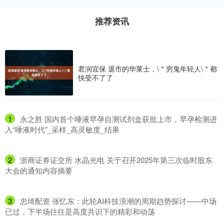
推荐资讯
君润宜保 退市的华莱士，\＂穷鬼年轻人\＂都
快受不了了
1
​永之胜 国内首个唾液早孕自测试剂盒获批上市，早孕检测进
入“唾液时代”_采样_高灵敏度_结果
2
​浙商证券证交所 水晶光电 关于召开2025年第三次临时股东
大会的通知内容摘要
3
​忠琦配资 张忆东：此轮AI科技浪潮的周期趋势探讨——中场
已过，下半场往往是高度共识下的精彩和动荡