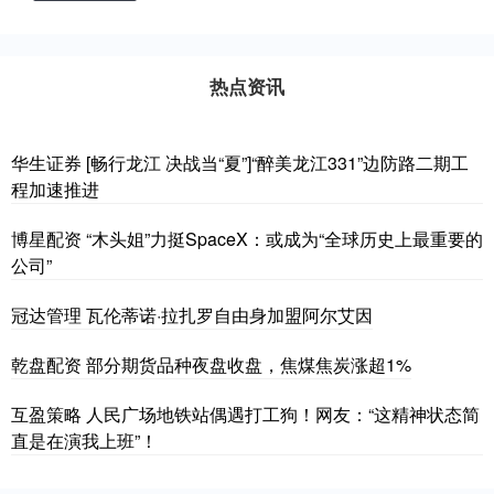
热点资讯
华生证券 [畅行龙江 决战当“夏”]“醉美龙江331”边防路二期工
程加速推进
博星配资 “木头姐”力挺SpaceX：或成为“全球历史上最重要的
公司”
冠达管理 瓦伦蒂诺·拉扎罗自由身加盟阿尔艾因
乾盘配资 部分期货品种夜盘收盘，焦煤焦炭涨超1%
互盈策略 人民广场地铁站偶遇打工狗！网友：“这精神状态简
直是在演我上班”！