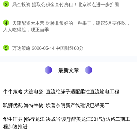
3
​鼎金投资 提取公积金直付房租！北京试点进一步扩围
4
​天津配资大本营 对肺非常好的一种果子，建议5月要多吃，
人人吃得起，现正当季
5
​万达策略 2026-05-14 中国财经60分
最新文章
牛牛策略 大连电瓷: 直流绝缘子适配柔性直流输电工程
凯狮优配 海特生物: 埃普奈明新产线建设已经完工
华生证券 [畅行龙江 决战当“夏”]“醉美龙江331”边防路二期工
程加速推进