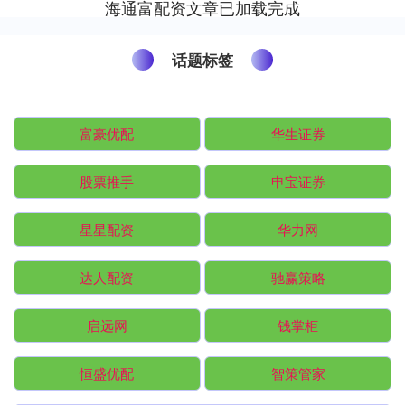
海通富配资文章已加载完成
话题标签
富豪优配
华生证券
股票推手
申宝证券
星星配资
华力网
达人配资
驰赢策略
启远网
钱掌柜
恒盛优配
智策管家