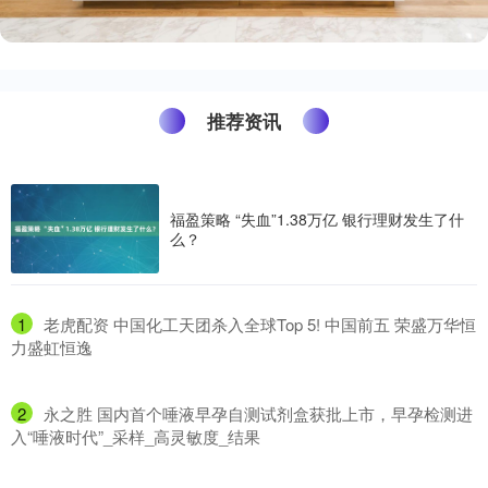
推荐资讯
福盈策略 “失血”1.38万亿 银行理财发生了什
么？
1
​老虎配资 中国化工天团杀入全球Top 5! 中国前五 荣盛万华恒
力盛虹恒逸
2
​永之胜 国内首个唾液早孕自测试剂盒获批上市，早孕检测进
入“唾液时代”_采样_高灵敏度_结果