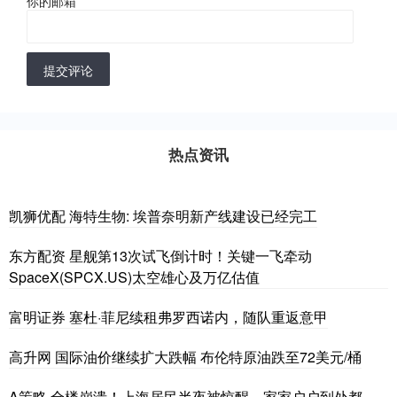
你的邮箱
*
提交评论
热点资讯
凯狮优配 海特生物: 埃普奈明新产线建设已经完工
东方配资 星舰第13次试飞倒计时！关键一飞牵动
SpaceX(SPCX.US)太空雄心及万亿估值
富明证券 塞杜·菲尼续租弗罗西诺内，随队重返意甲
高升网 国际油价继续扩大跌幅 布伦特原油跌至72美元/桶
A策略 全楼崩溃！上海居民半夜被惊醒，家家户户到处都