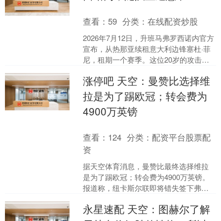
查看：
59
分类：
在线配资炒股
2026年7月12日，升班马弗罗西诺内官方
宣布，从热那亚续租意大利边锋塞杜·菲
尼，租期一个赛季。这位20岁的攻击手
将随队征战2026/27赛季意甲联赛。 图片
涨停吧 天空：曼赞比选择维
由....
拉是为了踢欧冠；转会费为
4900万英镑
查看：
124
分类：
配资平台股票配
资
据天空体育消息，曼赞比最终选择维拉
是为了踢欧冠；转会费为4900万英镑。
报道称，纽卡斯尔联即将错失签下弗赖
堡中场曼赞比的机会，阿斯顿维拉有望
永星速配 天空：图赫尔了解
在这场球员争夺战中....