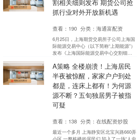
割相关细则发布 期货公司抢
抓行业对外开放新机遇
查看：
190
分类：
海通富配资
6月25日，上海期货交易所子公司上海国
际能源交易中心（以下简称“上期能源”）
发布《上海国际能源交易中心交割细则
（修订版）》，正式在20号胶期货品种
A策略 全楼崩溃！上海居民
上推出跨境交割....
半夜被惊醒，家家户户到处
都是，连床上都有！为何源
源不断？五旬独居男子被指
可疑
查看：
138
分类：
在线配资炒股
最近一个多月 上海静安区北宝兴路660弄
小区 一整栋楼的居民们 陷入了一场“人虫