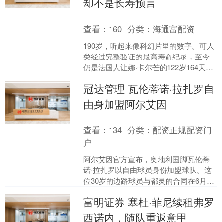
却不是长寿预言
查看：
160
分类：
海通富配资
190岁，听起来像科幻片里的数字。可人
类经过完整验证的最高寿命纪录，至今
仍是法国人让娜·卡尔芒的122岁164天。
两者之间，还隔着近68年。 最近，一项
冠达管理 瓦伦蒂诺·拉扎罗自
发表于《....
由身加盟阿尔艾因
查看：
134
分类：
配资正规配资门
户
阿尔艾因官方宣布，奥地利国脚瓦伦蒂
诺·拉扎罗以自由球员身份加盟球队。这
位30岁的边路球员与都灵的合同在6月30
日到期后未获续约，随即转战阿联酋联
富明证券 塞杜·菲尼续租弗罗
赛，新赛季将身披....
西诺内，随队重返意甲