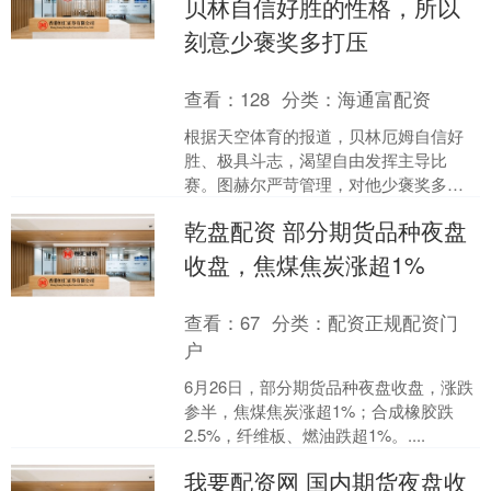
贝林自信好胜的性格，所以
刻意少褒奖多打压
查看：
128
分类：
海通富配资
根据天空体育的报道，贝林厄姆自信好
胜、极具斗志，渴望自由发挥主导比
赛。图赫尔严苛管理，对他少褒奖多打
压，要求他贴合团队体系，甚至曾雪藏
乾盘配资 部分期货品种夜盘
他施压。二人理念冲突却彼此....
收盘，焦煤焦炭涨超1%
查看：
67
分类：
配资正规配资门
户
6月26日，部分期货品种夜盘收盘，涨跌
参半，焦煤焦炭涨超1%；合成橡胶跌
2.5%，纤维板、燃油跌超1%。....
我要配资网 国内期货夜盘收