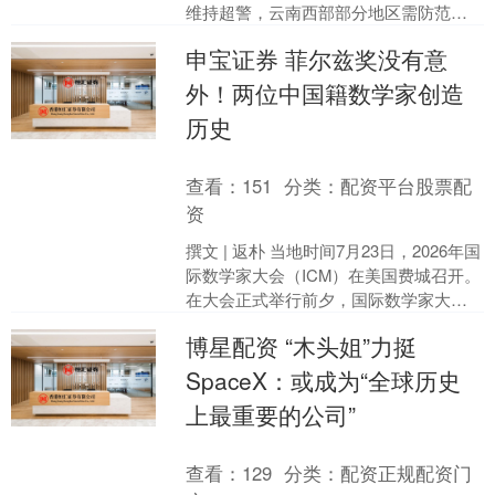
维持超警，云南西部部分地区需防范山
洪灾害。‍‍‍‌‍‍‌ 截至今天9时，黑龙江、内蒙
申宝证券 菲尔兹奖没有意
古、河....
外！两位中国籍数学家创造
历史
查看：
151
分类：
配资平台股票配
资
撰文 | 返朴 当地时间7月23日，2026年国
际数学家大会（ICM）在美国费城召开。
在大会正式举行前夕，国际数学家大会
官方网站被发现漏洞，提前泄露了本届
博星配资 “木头姐”力挺
菲尔兹....
SpaceX：或成为“全球历史
上最重要的公司”
查看：
129
分类：
配资正规配资门