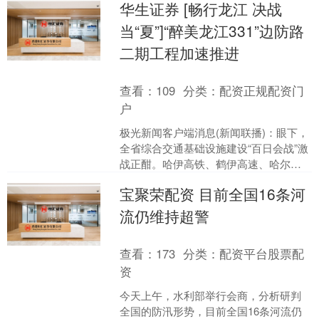
华生证券 [畅行龙江 决战
2、之前贵司多次强调....
当“夏”]“醉美龙江331”边防路
二期工程加速推进
查看：
109
分类：
配资正规配资门
户
极光新闻客户端消息(新闻联播)：眼下，
全省综合交通基础设施建设“百日会战”激
战正酣。哈伊高铁、鹤伊高速、哈尔滨
都市圈环线等一批重大项目预计年内交
宝聚荣配资 目前全国16条河
工投用。“醉美龙....
流仍维持超警
查看：
173
分类：
配资平台股票配
资
今天上午，水利部举行会商，分析研判
全国的防汛形势，目前全国16条河流仍