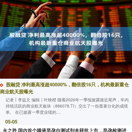
股融贷 净利最高涨超40000%，翻倍股16只，机构最新重仓
商业航天股曝光
记者丨李益文 编辑丨叶映橙 随着2026年一季报披露接近尾声，年内
持续活跃的商业航天板块（886078.TI）交出了一份显著分化的成绩
单。 在已披露一季度业绩的....
05-05
永之胜 国内首个唾液早孕自测试剂盒获批上市，早孕检测进