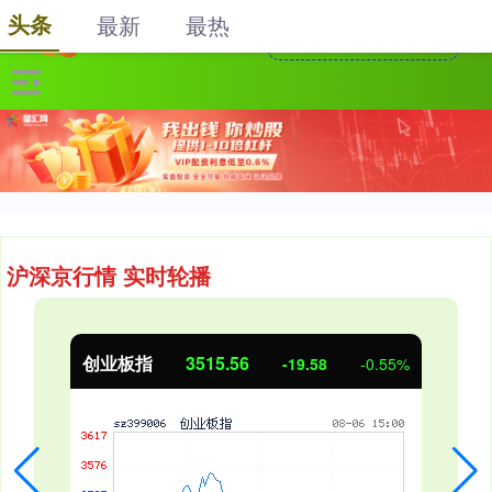
头条
最新
最热
沪深京行情 实时轮播
创业板指
3515.56
-19.58
-0.55%