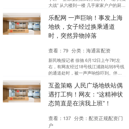
大战” 从六楼到一楼 几乎家家户户的厨
房、卧室甚至床上 都出现了蟑螂的身影
乐配网 一声巨响！事发上海
夜里....
地铁，女子经过换乘通道
时，突然异物掉落
查看：
79
分类：
海通富配资
新民晚报记者 徐驰 6月12日上午7时左
右，有网友经过18号线江浦路站转8号线
的通道处时，被一声声响惊吓到。伴随
着声响，通道顶部一层墙皮脱落。 事发
互盈策略 人民广场地铁站偶
后，地铁工作....
遇打工狗！网友：“这精神状
态简直是在演我上班”！
查看：
137
分类：
配资正规配资门
户