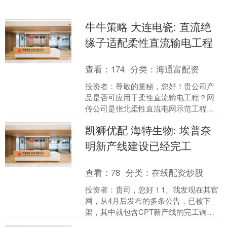
牛牛策略 大连电瓷: 直流绝
缘子适配柔性直流输电工程
查看：
174
分类：
海通富配资
投资者：尊敬的董秘，您好！贵公司产
品是否可应用于柔性直流输电工程？网
传公司是张北柔性直流电网示范工程
（国内首个柔性直流骨干电网），甘肃-
凯狮优配 海特生物: 埃普奈
浙江±800kV特高压工....
明新产线建设已经完工
查看：
78
分类：
在线配资炒股
投资者：贵司，您好！1、我发现在其官
网，从4月后发布的多条公告，已被下
架，其中就包含CPT新产线的完工调试
公告，请问是因为延期导致的下架吗？