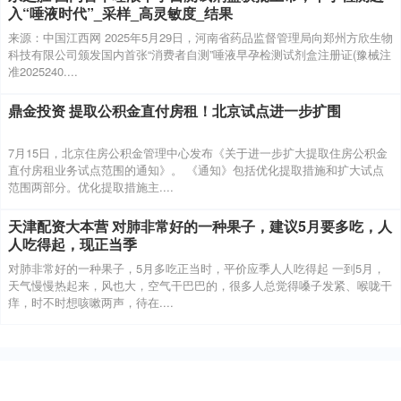
入“唾液时代”_采样_高灵敏度_结果
来源：中国江西网 2025年5月29日，河南省药品监督管理局向郑州方欣生物
科技有限公司颁发国内首张“消费者自测”唾液早孕检测试剂盒注册证(豫械注
准2025240....
鼎金投资 提取公积金直付房租！北京试点进一步扩围
7月15日，北京住房公积金管理中心发布《关于进一步扩大提取住房公积金
直付房租业务试点范围的通知》。 《通知》包括优化提取措施和扩大试点
范围两部分。优化提取措施主....
天津配资大本营 对肺非常好的一种果子，建议5月要多吃，人
人吃得起，现正当季
对肺非常好的一种果子，5月多吃正当时，平价应季人人吃得起 一到5月，
天气慢慢热起来，风也大，空气干巴巴的，很多人总觉得嗓子发紧、喉咙干
痒，时不时想咳嗽两声，待在....