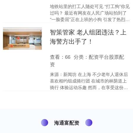
地铁站里的打工人随处可见 “打工狗”你见
过吗？ 最近有网友在人民广场站拍到了
“一脸委屈”正在上班的小狗 引发了热烈讨
论 视频中的这只拉布拉多 趴在地上耷拉
智策管家 老人组团违法？上
着脑....
海警方出手了！
查看：
66
分类：
配资平台股票配
资
来源：新闻坊 在上海 不少老年人退休后
喜欢相约组成骑行团 在城市的林荫道上
骑行 体验运动乐趣 然而，在享受这份惬
意的同时 也要注意交通安全 最近，闵行
公安分局....
海通富配资