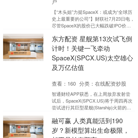
户
【“木头姐”力挺SpaceX：或成为“全球历
史上最重要的公司”】财联社7月23日电，
尽管SpaceX的股价已大幅跌破IPO价
格，但华尔街明星基金经理、方舟投资
东方配资 星舰第13次试飞倒
的....
计时！关键一飞牵动
SpaceX(SPCX.US)太空雄心
及万亿估值
查看：
160
分类：
在线配资炒股
智通财经APP获悉，在上周放弃发射尝
试后，SpaceX(SPCX.US)将于周四再次
尝试进行其巨型星舰(Starship)火箭的重
要测试。这一事件将让投资者直面....
融可赢 人类真能活到190
岁？新模型算出生命极限，