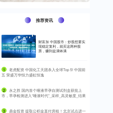
推荐资讯
财富加 中国股市：炒股想要实
现稳定复利，就买这两种股
票，赚到盆满钵满
1
​老虎配资 中国化工天团杀入全球Top 5! 中国前
五 荣盛万华恒力盛虹恒逸
2
​永之胜 国内首个唾液早孕自测试剂盒获批上
市，早孕检测进入“唾液时代”_采样_高灵敏度_结果
3
​鼎金投资 提取公积金直付房租！北京试点进一