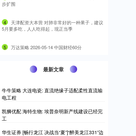
步扩围
4
​天津配资大本营 对肺非常好的一种果子，建议
5月要多吃，人人吃得起，现正当季
5
​万达策略 2026-05-14 中国财经60分
最新文章
牛牛策略 大连电瓷: 直流绝缘子适配柔性直流输
电工程
凯狮优配 海特生物: 埃普奈明新产线建设已经完
工
华生证券 [畅行龙江 决战当“夏”]“醉美龙江331”边