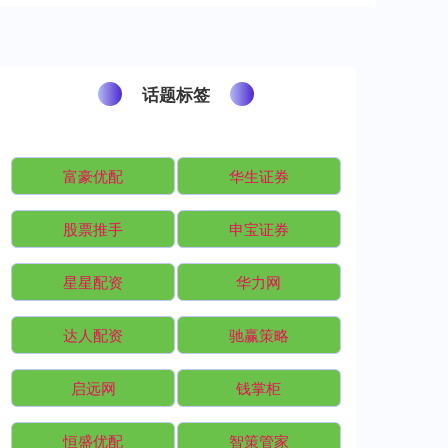
话题标签
富豪优配
华生证券
股票推手
申宝证券
星星配资
华力网
达人配资
驰赢策略
启远网
钱掌柜
恒盛优配
智策管家