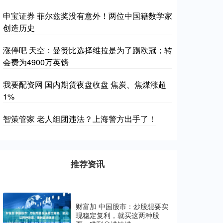
申宝证券 菲尔兹奖没有意外！两位中国籍数学家
创造历史
涨停吧 天空：曼赞比选择维拉是为了踢欧冠；转
会费为4900万英镑
我要配资网 国内期货夜盘收盘 焦炭、焦煤涨超
1%
智策管家 老人组团违法？上海警方出手了！
推荐资讯
财富加 中国股市：炒股想要实
现稳定复利，就买这两种股