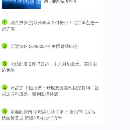
票，赚到盆满钵满
1
​鼎金投资 提取公积金直付房租！北京试点进一
步扩围
2
​万达策略 2026-05-14 中国财经60分
3
​国信配资 2月17日起，中方对加拿大、英国实
施免签
4
​财富加 中国股市：炒股想要实现稳定复利，就
买这两种股票，赚到盆满钵满
5
​聚赢配资网 绿城滨江联手拿下 萧山市北宝地
楼面价首度 突破3.6万元/平方米