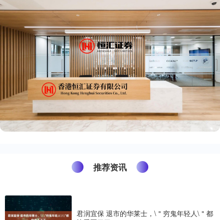
推荐资讯
君润宜保 退市的华莱士，\＂穷鬼年轻人\＂都