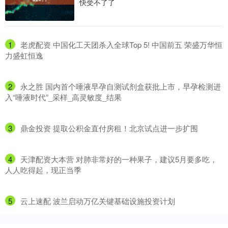
快受不了了
1
​老虎配资 中国化工天团杀入全球Top 5! 中国前五 荣盛万华恒
力盛虹恒逸
2
​永之胜 国内首个唾液早孕自测试剂盒获批上市，早孕检测进
入“唾液时代”_采样_高灵敏度_结果
3
​鼎金投资 提取公积金直付房租！北京试点进一步扩围
4
​天津配资大本营 对肺非常好的一种果子，建议5月要多吃，
人人吃得起，现正当季
5
​云上速配 波兰启动万亿关键基础设施投资计划