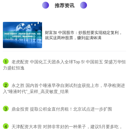
推荐资讯
财富加 中国股市：炒股想要实现稳定复利，
就买这两种股票，赚到盆满钵满
1
​老虎配资 中国化工天团杀入全球Top 5! 中国前五 荣盛万华恒
力盛虹恒逸
2
​永之胜 国内首个唾液早孕自测试剂盒获批上市，早孕检测进
入“唾液时代”_采样_高灵敏度_结果
3
​鼎金投资 提取公积金直付房租！北京试点进一步扩围
4
​天津配资大本营 对肺非常好的一种果子，建议5月要多吃，