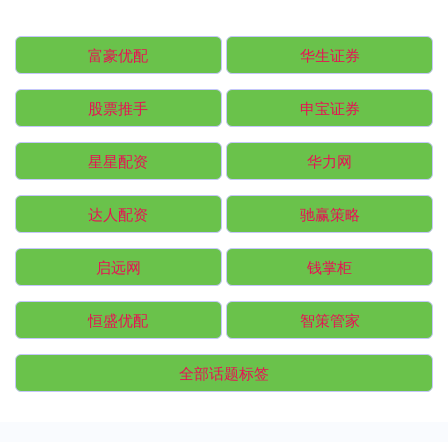
富豪优配
华生证券
股票推手
申宝证券
星星配资
华力网
达人配资
驰赢策略
启远网
钱掌柜
恒盛优配
智策管家
全部话题标签