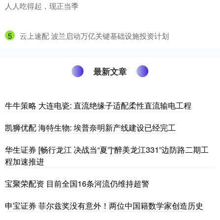
人人吃得起，现正当季
5
​云上速配 波兰启动万亿关键基础设施投资计划
最新文章
牛牛策略 大连电瓷: 直流绝缘子适配柔性直流输电工程
凯狮优配 海特生物: 埃普奈明新产线建设已经完工
华生证券 [畅行龙江 决战当“夏”]“醉美龙江331”边防路二期工
程加速推进
宝聚荣配资 目前全国16条河流仍维持超警
申宝证券 菲尔兹奖没有意外！两位中国籍数学家创造历史