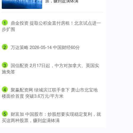
票，赚到盆满钵满
1
​鼎金投资 提取公积金直付房租！北京试点进一
步扩围
2
​万达策略 2026-05-14 中国财经60分
3
​国信配资 2月17日起，中方对加拿大、英国实
施免签
4
​聚赢配资网 绿城滨江联手拿下 萧山市北宝地
楼面价首度 突破3.6万元/平方米
5
​财富加 中国股市：炒股想要实现稳定复利，就
买这两种股票，赚到盆满钵满