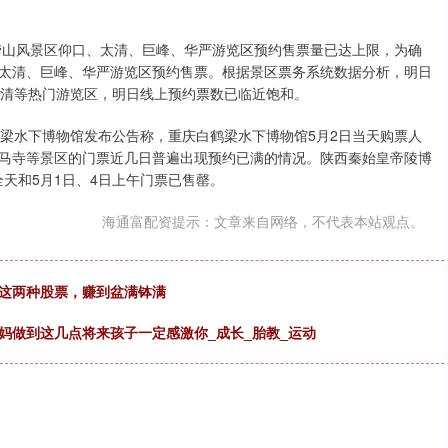
，崂山风景区仰口、太清、巨峰、华严游览区预约售票量已达上限，为确
太清、巨峰、华严游览区预约售票。根据景区票务系统数据分析，明日
太清等热门游览区，明日线上预约票数已临近饱和。
鹤梁水下博物馆发布公告称，重庆白鹤梁水下博物馆5月2日当天购票人
马寺等景区的门票近几日普遍出现预约已满的情况。陕西秦始皇帝陵博
全天和5月1日、4日上午门票已售罄。
海通富配资提示：文章来自网络，不代表本站观点。
买这两种股票，赚到盆满钵满
妈做到这几点将来孩子一定感激你_成长_胎教_运动