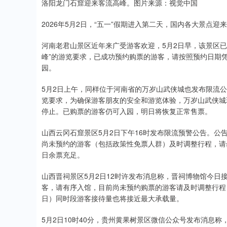
洛阳龙门石窟迎来客流高峰。图片来源：视觉中国
2026年5月2日，“五一”假期进入第二天，国内各大景
河南老君山景区近年来广受游客欢迎，5月2日早，该景区
峰”的游览要求，已成功预约购票的游客，请按照预约日期
园。
5月2日上午，同样位于河南省的万岁山武侠城也发布限流公
览要求，为确保游客朋友的安全和游览体验，万岁山武侠城
停止。已购票的游客仍可入园，明日将恢复正常售票。
山西云冈石窟景区5月2日下午16时发布限流预警公告。公告
尚未预约的游客（包括政策性免票人群）及时调整行程，请
日余票充足。
山西晋祠景区5月2日12时许发布消息称，晋祠博物馆今
客，请有序入馆，目前尚未预约购票的游客请及时调整行程
日）同时段游客接待量也将接近最大承载量。
5月2日10时40分，贵州黄果树景区微信公众号发布消息