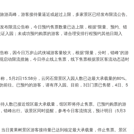
点迎来旅游高峰，游客接待量逼近或超过上限，多家景区已经发布限流公告。
已发布限流公告称，今日预约售票数量已达上限，根据“限量、预约、错
凭证入园；未成功预约购票的游客，请合理安排行程预约其他日期入
告称，因今日万岁山武侠城游客量较大，根据“限量，分时，错峰”的游
现启动限流措施，今日停止线上售票，线下售票根据景区客流动态适时
称，5月2日15:58分，云冈石窟景区入园人数已达最大承载量的80%。
勿前往。已预约的游客，请有序入园。目前，3日门票已售罄，4日、5
日接待人数已接近馆区最大承载量，馆区即将停止售票。已预约购票的游
，错峰出行。该景区同时提醒，参考今日客流情况，预计明日（5月3
称，当日黄果树景区游客接待量已达到核定最大承载量，停止售票。景区