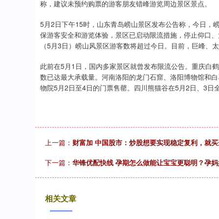
称，建议未预约购票的游客朋友错峰游览周边景区景点。
5月2日下午15时，山东青岛崂山景区发布公告称，今日
保游客安全和游览体验，景区已启动限流措施，停止仰口、
（5月3日）崂山风景区游客数将超过今日。目前，巨峰、
此前在5月1日，国内多家景区就曾发布限流公告。重庆白
数已达最大承载量。河南洛阳的龙门石窟、洛阳博物馆和白
物院5月2日至4日的门票售罄。四川熊猫谷在5月2日、3日
上一篇：
财富加 中国股市：炒股想要实现稳定复利，就
下一篇：
华锋优配快线 孕期怎么做能让宝宝更聪明？孕妈
相关文章