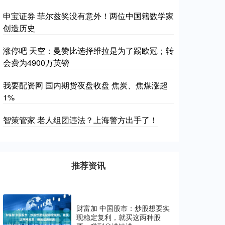
申宝证券 菲尔兹奖没有意外！两位中国籍数学家
创造历史
涨停吧 天空：曼赞比选择维拉是为了踢欧冠；转
会费为4900万英镑
我要配资网 国内期货夜盘收盘 焦炭、焦煤涨超
1%
智策管家 老人组团违法？上海警方出手了！
推荐资讯
财富加 中国股市：炒股想要实
现稳定复利，就买这两种股